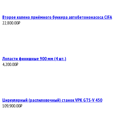
Второе колено приёмного бункера автобетононасоса CIFA
22,800.00
₽
Лопасти финишные 900 мм (4 шт.)
4,200.00
₽
Циркулярный (распиловочный) станок VPK GTS-V 450
109,900.00
₽