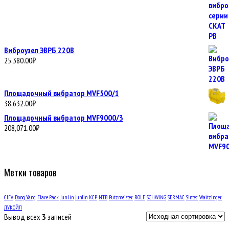
Виброузел ЭВРБ 220В
25,380.00
₽
Площадочный вибратор MVF500/1
38,632.00
₽
Площадочный вибратор MVF9000/3
208,071.00
₽
Метки товаров
CIFA
Dong Yang
Flare Pack
Jun Jin
JunJin
KCP
NTB
Putzmeister
ROLF
SCHWING
SERMAC
Sintec
Waitzinger
ЛУКОЙЛ
Вывод всех
3
записей