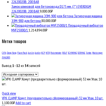
Замок клиновой для бетоновода D175 мм. (7") EVERDIGM
22620020B: 200 BAR
9,000.00
₽
Затирочная машина
ЭЗМ-900 для бетона
80,000.00
₽
Площадочный вибратор
MVF25000/1
1,214,894.00
₽
Метки товаров
CIFA
Dong Yang
Flare Pack
Jun Jin
JunJin
KCP
NTB
Putzmeister
ROLF
SCHWING
SERMAC
Sintec
Waitzinger
ЛУКОЙЛ
Вывод
1
–
12
из
54
записей
Quick view
VPK CLAMP Хомут (предварительно сформированный) 32 мм Упак. 10 шт.
1,100.00
₽
Add to cart