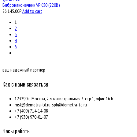
Вибронаконечник VPK50 (220В)
26,145.00
₽
Add to cart
1
2
3
4
5
ваш надежный партнер
Как с нами связаться
123290 г. Москва, 2-я магистральная 3, стр 1, офис 16 Б
msk@demetra-td.ru, spb@demetra-td.ru
+7 (499) 714-14-08
+7 (930) 970-01-07
Часы работы