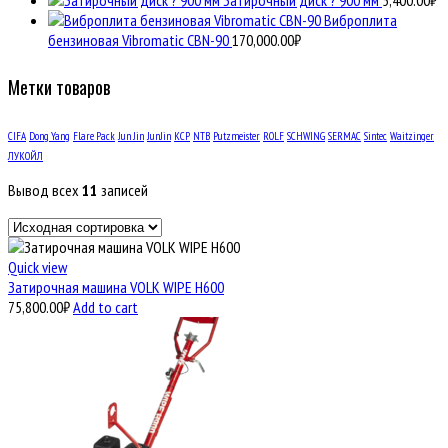
Виброплита
бензиновая Vibromatic CBN-90
170,000.00
₽
Метки товаров
CIFA
Dong Yang
Flare Pack
Jun Jin
JunJin
KCP
NTB
Putzmeister
ROLF
SCHWING
SERMAC
Sintec
Waitzinger
ЛУКОЙЛ
Вывод всех
11
записей
Quick view
Затирочная машина VOLK WIPE H600
75,800.00
₽
Add to cart