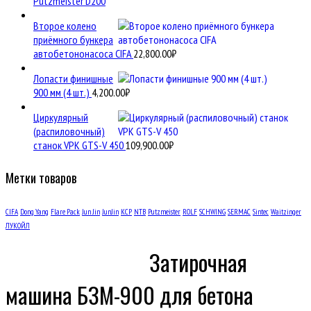
Putzmeister D200
Второе колено
приёмного бункера
автобетононасоса CIFA
22,800.00
₽
Лопасти финишные
900 мм (4 шт.)
4,200.00
₽
Циркулярный
(распиловочный)
станок VPK GTS-V 450
109,900.00
₽
Метки товаров
CIFA
Dong Yang
Flare Pack
Jun Jin
JunJin
KCP
NTB
Putzmeister
ROLF
SCHWING
SERMAC
Sintec
Waitzinger
ЛУКОЙЛ
Затирочная
машина БЗМ-900 для бетона