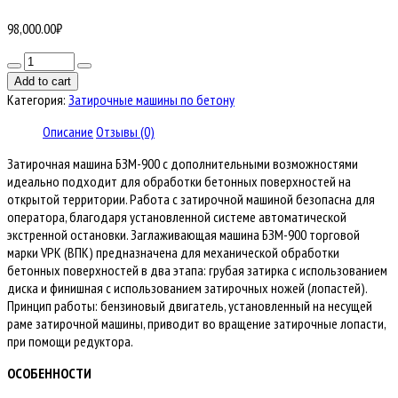
98,000.00
₽
Количество
товара
Add to cart
Затирочная
Категория:
Затирочные машины по бетону
машина
БЗМ-900
Описание
Отзывы (0)
для
Затирочная машина БЗМ-900 с дополнительными возможностями
бетона
идеально подходит для обработки бетонных поверхностей на
открытой территории. Работа с затирочной машиной безопасна для
оператора, благодаря установленной системе автоматической
экстренной остановки. Заглаживающая машина БЗМ-900 торговой
марки VPK (ВПК) предназначена для механической обработки
бетонных поверхностей в два этапа: грубая затирка с использованием
диска и финишная с использованием затирочных ножей (лопастей).
Принцип работы: бензиновый двигатель, установленный на несущей
раме затирочной машины, приводит во вращение затирочные лопасти,
при помощи редуктора.
ОСОБЕННОСТИ