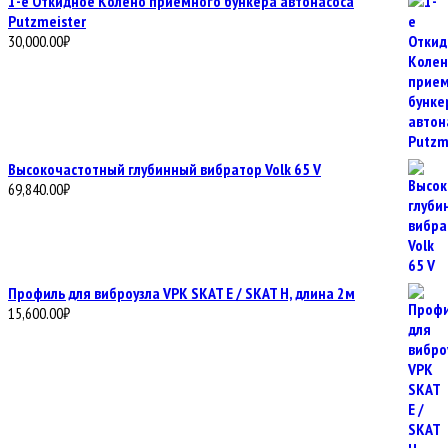
1-е Откидное Колено приемного бункера автонасоса
Putzmeister
30,000.00
₽
Высокочастотный глубинный вибратор Volk 65 V
69,840.00
₽
Профиль для виброузла VPK SKAT E / SKAT H, длина 2м
15,600.00
₽