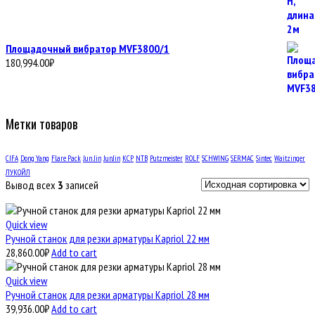
Площадочный вибратор MVF3800/1
180,994.00
₽
Метки товаров
CIFA
Dong Yang
Flare Pack
Jun Jin
JunJin
KCP
NTB
Putzmeister
ROLF
SCHWING
SERMAC
Sintec
Waitzinger
ЛУКОЙЛ
Вывод всех
3
записей
Quick view
Ручной станок для резки арматуры Kapriol 22 мм
28,860.00
₽
Add to cart
Quick view
Ручной станок для резки арматуры Kapriol 28 мм
39,936.00
₽
Add to cart