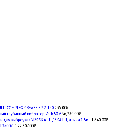
ULTI COMPLEX GREASE EP 2-150
235.00
₽
ый глубинный вибратор Volk 50 V
56,280.00
₽
 для виброузла VPK SKAT E / SKAT H, длина 1.5м
11,640.00
₽
F2600/1
122,307.00
₽