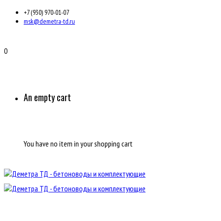
+7 (930) 970-01-07
msk@demetra-td.ru
0
An empty cart
You have no item in your shopping cart