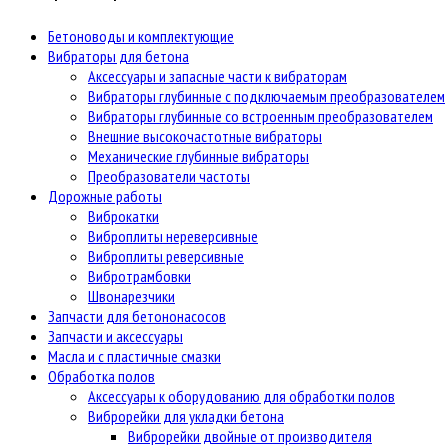
Бетоноводы и комплектующие
Вибраторы для бетона
Аксессуары и запасные части к вибраторам
Вибраторы глубинные с подключаемым преобразователем
Вибраторы глубинные со встроенным преобразователем
Внешние высокочастотные вибраторы
Механические глубинные вибраторы
Преобразователи частоты
Дорожные работы
Виброкатки
Виброплиты нереверсивные
Виброплиты реверсивные
Вибротрамбовки
Швонарезчики
Запчасти для бетононасосов
Запчасти и аксессуары
Масла и с пластичные смазки
Обработка полов
Аксессуары к оборудованию для обработки полов
Виброрейки для укладки бетона
Виброрейки двойные от производителя