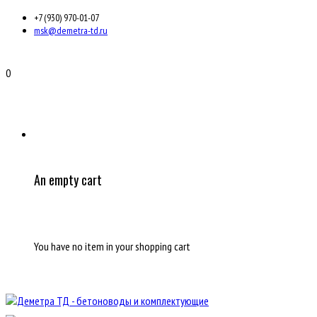
+7 (930) 970-01-07
msk@demetra-td.ru
0
An empty cart
You have no item in your shopping cart