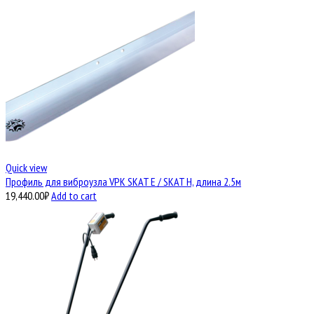
Quick view
Профиль для виброузла VPK SKAT E / SKAT H, длина 2.5м
19,440.00
₽
Add to cart