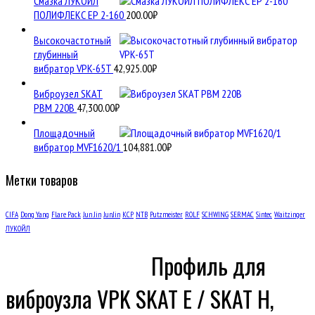
Смазка ЛУКОЙЛ
ПОЛИФЛЕКС ЕР 2-160
200.00
₽
Высокочастотный
глубинный
вибратор VPK-65T
42,925.00
₽
Виброузел SKAT
РВМ 220В
47,300.00
₽
Площадочный
вибратор MVF1620/1
104,881.00
₽
Метки товаров
CIFA
Dong Yang
Flare Pack
Jun Jin
JunJin
KCP
NTB
Putzmeister
ROLF
SCHWING
SERMAC
Sintec
Waitzinger
ЛУКОЙЛ
Профиль для
виброузла VPK SKAT E / SKAT H,