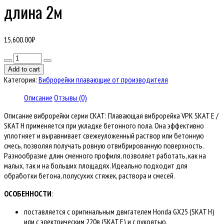
длина 2м
15,600.00
₽
Количество
товара
Add to cart
Профиль
Категория:
Виброрейки плавающие от производителя
для
виброузла
Описание
Отзывы (0)
VPK
Описание виброрейки серии СКАТ: Плавающая виброрейка VPK SKAT E /
SKAT
SKAT H применяется при укладке бетонного пола. Она эффективно
E
уплотняет и выравнивает свежеуложенный раствор или бетонную
/
смесь, позволяя получать ровную отвибрированную поверхность.
SKAT
Разнообразие длин сменного профиля, позволяет работать, как на
H,
малых, так и на больших площадях. Идеально подходит для
длина
обработки бетона, полусухих стяжек, раствора и смесей.
2м
ОСОБЕННОСТИ
:
поставляется с оригинальным двигателем Honda GX25 (SKAT H)
или с электрическим 220в (SKAT E) и с рукоятью,