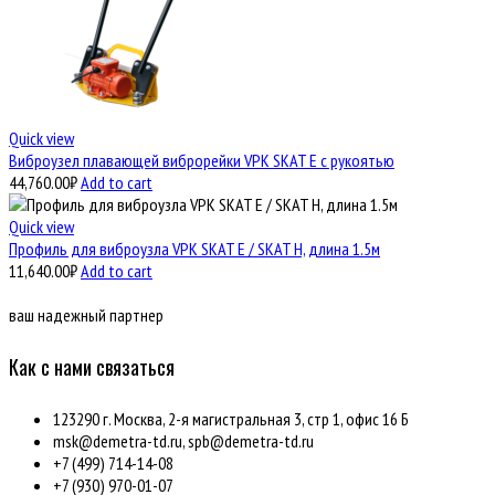
Quick view
Виброузел плавающей виброрейки VPK SKAT E с рукоятью
44,760.00
₽
Add to cart
Quick view
Профиль для виброузла VPK SKAT E / SKAT H, длина 1.5м
11,640.00
₽
Add to cart
ваш надежный партнер
Как с нами связаться
123290 г. Москва, 2-я магистральная 3, стр 1, офис 16 Б
msk@demetra-td.ru, spb@demetra-td.ru
+7 (499) 714-14-08
+7 (930) 970-01-07