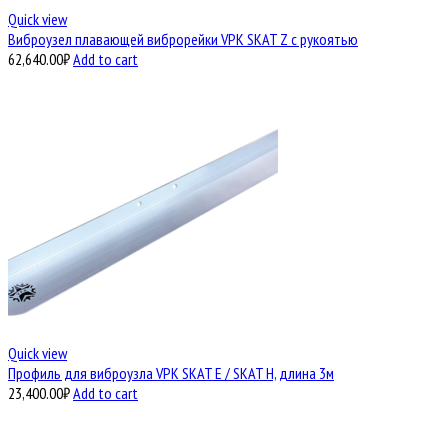
Quick view
Виброузел плавающей виброрейки VPK SKAT Z с рукоятью
62,640.00
₽
Add to cart
Quick view
Профиль для виброузла VPK SKAT E / SKAT H, длина 3м
23,400.00
₽
Add to cart