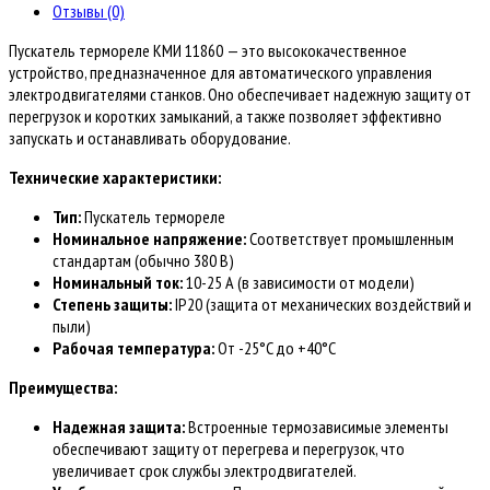
термореле)
Отзывы (0)
для
Пускатель термореле КМИ 11860 — это высококачественное
станков
устройство, предназначенное для автоматического управления
электродвигателями станков. Оно обеспечивает надежную защиту от
перегрузок и коротких замыканий, а также позволяет эффективно
запускать и останавливать оборудование.
Технические характеристики:
Тип:
Пускатель термореле
Номинальное напряжение:
Соответствует промышленным
стандартам (обычно 380 В)
Номинальный ток:
10-25 А (в зависимости от модели)
Степень защиты:
IP20 (защита от механических воздействий и
пыли)
Рабочая температура:
От -25°C до +40°C
Преимущества:
Надежная защита:
Встроенные термозависимые элементы
обеспечивают защиту от перегрева и перегрузок, что
увеличивает срок службы электродвигателей.