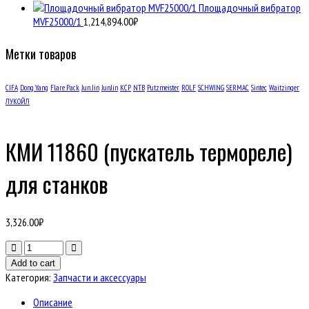
Площадочный вибратор
MVF25000/1
1,214,894.00
₽
Метки товаров
CIFA
Dong Yang
Flare Pack
Jun Jin
JunJin
KCP
NTB
Putzmeister
ROLF
SCHWING
SERMAC
Sintec
Waitzinger
ЛУКОЙЛ
КМИ 11860 (пускатель термореле)
для станков
3,326.00
₽
Количество
товара
Add to cart
КМИ
Категория:
Запчасти и аксессуары
11860
(пускатель
Описание