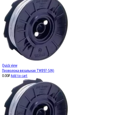
Quick view
Проволока вязальная TW897-S(N)
0.00
₽
Add to cart