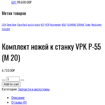
GX)
99,600.00
₽
Метки товаров
CIFA
Dong Yang
Flare Pack
Jun Jin
JunJin
KCP
NTB
Putzmeister
ROLF
SCHWING
SERMAC
Sintec
Waitzinger
ЛУКОЙЛ
Комплект ножей к станку VPK Р-55
(М 20)
6,710.00
₽
Количество
товара
Add to cart
Комплект
Категория:
Запчасти и аксессуары
ножей
к
Описание
станку
Отзывы (0)