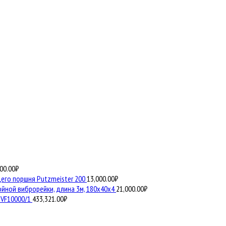
00.00
₽
го поршня Putzmeister 200
13,000.00
₽
йной виброрейки, длина 3м, 180х40х4
21,000.00
₽
VF10000/1
433,321.00
₽