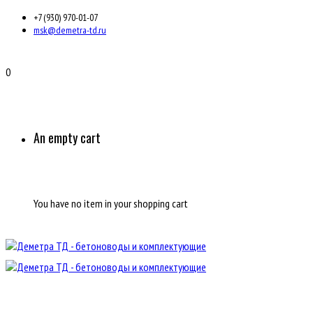
+7 (930) 970-01-07
msk@demetra-td.ru
0
An empty cart
You have no item in your shopping cart