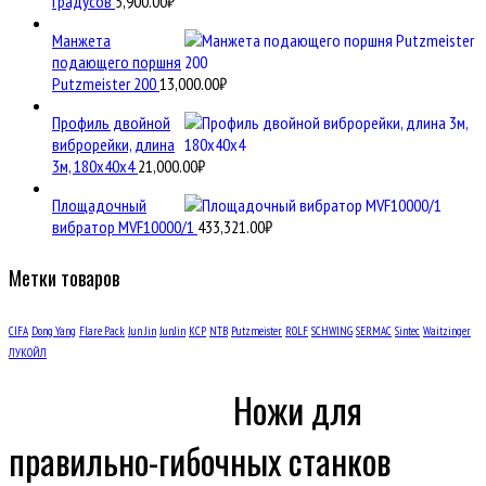
градусов
5,900.00
₽
Манжета
подающего поршня
Putzmeister 200
13,000.00
₽
Профиль двойной
виброрейки, длина
3м, 180х40х4
21,000.00
₽
Площадочный
вибратор MVF10000/1
433,321.00
₽
Метки товаров
CIFA
Dong Yang
Flare Pack
Jun Jin
JunJin
KCP
NTB
Putzmeister
ROLF
SCHWING
SERMAC
Sintec
Waitzinger
ЛУКОЙЛ
Ножи для
правильно-гибочных станков