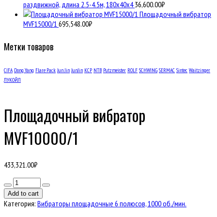
раздвижной, длина 2.5-4.5м, 180х40х4
36,600.00
₽
Площадочный вибратор
MVF15000/1
695,548.00
₽
Метки товаров
CIFA
Dong Yang
Flare Pack
Jun Jin
JunJin
KCP
NTB
Putzmeister
ROLF
SCHWING
SERMAC
Sintec
Waitzinger
ЛУКОЙЛ
Площадочный вибратор
MVF10000/1
433,321.00
₽
Количество
товара
Add to cart
Площадочный
Категория:
Вибраторы площадочные 6 полюсов, 1000 об./мин.
вибратор