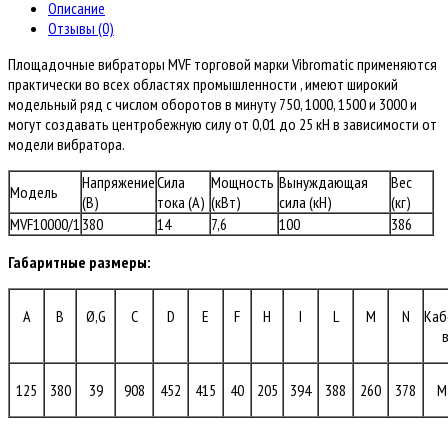
MVF10000/1
Описание
Отзывы (0)
Площадочные вибраторы MVF торговой марки Vibromatic применяются
практически во всех областях промышленности , имеют широкий
модельный ряд с числом оборотов в минуту 750, 1000, 1500 и 3000 и
могут создавать центробежную силу от 0,01 до 25 кН в зависимости от
модели вибратора.
Напряжение
Сила
Мощность
Вынуждающая
Вес
Модель
(В)
тока (A)
(кВт)
сила (кН)
(кг)
MVF10000/1
380
14
7,6
100
386
Габаритные размеры:
A
B
Ø,G
C
D
E
F
H
I
L
M
N
Каб
125
380
39
908
452
415
40
205
394
388
260
378
M