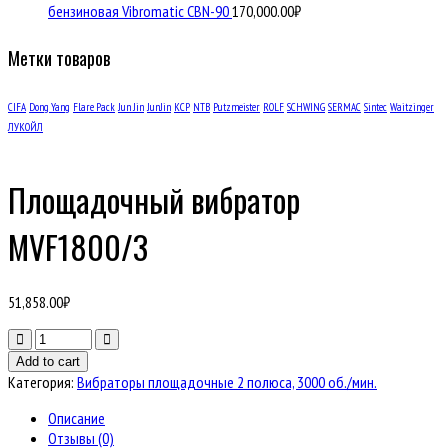
бензиновая Vibromatic CBN-90
170,000.00
₽
Метки товаров
CIFA
Dong Yang
Flare Pack
Jun Jin
JunJin
KCP
NTB
Putzmeister
ROLF
SCHWING
SERMAC
Sintec
Waitzinger
ЛУКОЙЛ
Площадочный вибратор
MVF1800/3
51,858.00
₽
Количество
товара
Add to cart
Площадочный
Категория:
Вибраторы площадочные 2 полюса, 3000 об./мин.
вибратор
MVF1800/3
Описание
Отзывы (0)