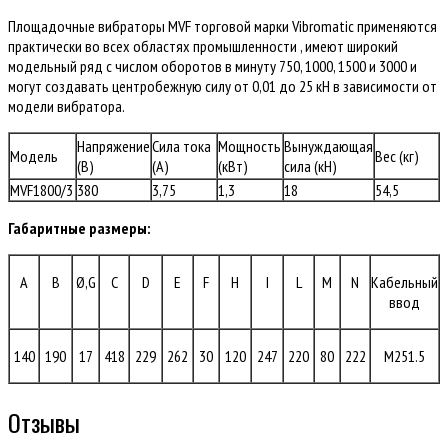
Площадочные вибраторы MVF торговой марки Vibromatic применяются
практически во всех областях промышленности , имеют широкий
модельный ряд с числом оборотов в минуту 750, 1000, 1500 и 3000 и
могут создавать центробежную силу от 0,01 до 25 кН в зависимости от
модели вибратора.
Напряжение
Сила тока
Мощность
Вынуждающая
Модель
Вес (кг)
(В)
(A)
(кВт)
сила (кН)
MVF1800/3
380
3,75
1,3
18
54,5
Габаритные размеры:
A
B
Ø,G
C
D
E
F
H
I
L
M
N
Кабельный
ввод
140
190
17
418
229
262
30
120
247
220
80
222
M251.5
Отзывы