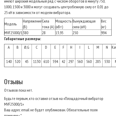
имеют широкий модельный ряд с числом оборотов в минуту 750,
1000, 1500 и 3000 и могут создавать центробежную силу от 0,01 до
25 кН в зависимости от модели вибратора.
Напряжение
Сила
Мощность
Вынуждающая
Вес
Модель
(В)
тока (A)
(кВт)
сила (кН)
(кг)
MVF25000/1
380
28
13,95
250
994
Габаритные размеры:
A
B
Ø,G
C
D
E
F
H
I
L
M
N
Ка
140
520
45
1130
610
594
42
297
560
560
285
530
Отзывы
Отзывов пока нет.
Будьте первым, кто оставил отзыв на «Площадочный вибратор
MVF25000/1»
Ваш адрес email не будет опубликован.
Обязательные поля
помечены
*