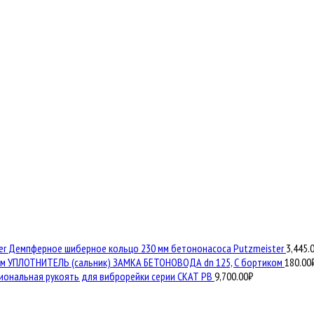
Демпферное шиберное кольцо 230 мм бетононасоса Putzmeister
3,445.
УПЛОТНИТЕЛЬ (сальник) ЗАМКА БЕТОНОВОДА dn 125, С бортиком
180.00
иональная рукоять для виброрейки серии СКАТ РВ
9,700.00
₽