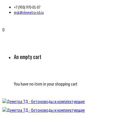
+7 (930) 970-01-07
msk@demetra-td.ru
0
An empty cart
You have no item in your shopping cart