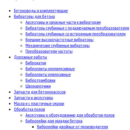
Бетоноводы и комплектующие
Вибраторы для бетона
Аксессуары и запасные части к вибраторам
Вибраторы глубинные с подключаемым преобразователем
Вибраторы глубинные со встроенным преобразователем
Внешние высокочастотные вибраторы
Механические глубинные вибраторы
Преобразователи частоты
Дорожные работы
Виброкатки
Виброплиты нереверсивные
Виброплиты реверсивные
Вибротрамбовки
Швонарезчики
Запчасти для бетононасосов
Запчасти и аксессуары
Масла и с пластичные смазки
Обработка полов
Аксессуары к оборудованию для обработки полов
Виброрейки для укладки бетона
Виброрейки двойные от производителя