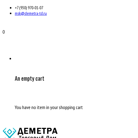
+7 (930) 970-01-07
msk@demetra-td.ru
0
An empty cart
You have no item in your shopping cart