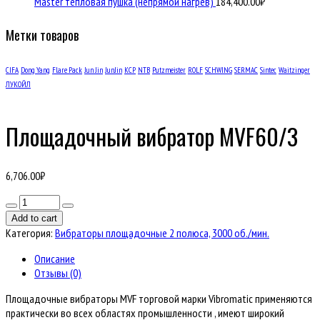
Master тепловая пушка (непрямой нагрев)
184,400.00
₽
Метки товаров
CIFA
Dong Yang
Flare Pack
Jun Jin
JunJin
KCP
NTB
Putzmeister
ROLF
SCHWING
SERMAC
Sintec
Waitzinger
ЛУКОЙЛ
Площадочный вибратор MVF60/3
6,706.00
₽
Количество
товара
Add to cart
Площадочный
Категория:
Вибраторы площадочные 2 полюса, 3000 об./мин.
вибратор
MVF60/3
Описание
Отзывы (0)
Площадочные вибраторы MVF торговой марки Vibromatic применяются
практически во всех областях промышленности , имеют широкий