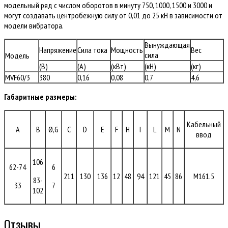
модельный ряд с числом оборотов в минуту 750, 1000, 1500 и 3000 и
могут создавать центробежную силу от 0,01 до 25 кН в зависимости от
модели вибратора.
Вынуждающая
Напряжение
Сила тока
Мощность
Вес
сила
Модель
(В)
(A)
(кВт)
(кН)
(кг)
MVF60/3
380
0,16
0,08
0,7
4,6
Габаритные размеры:
Кабельный
A
B
Ø,G
C
D
E
F
H
I
L
M
N
ввод
106
62-74
6
211
130
136
12
48
94
121
45
86
M161.5
83-
33
7
102
Отзывы