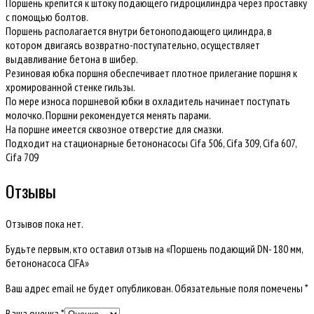
Поршень крепится к штоку подающего гидроцилиндра через проставку
бетононасоса
с помощью болтов.
CIFA
Поршень располагается внутри бетоноподающего цилиндра, в
котором двигаясь возвратно-поступательно, осуществляет
выдавливание бетона в шибер.
Резиновая юбка поршня обеспечивает плотное прилегание поршня к
хромированной стенке гильзы.
По мере износа поршневой юбки в охладитель начинает поступать
молочко. Поршни рекомендуется менять парами.
На поршне имеется сквозное отверстие для смазки.
Подходит на стационарные бетононасосы Cifa 506, Cifa 309, Cifa 607,
Cifa 709
Отзывы
Отзывов пока нет.
Будьте первым, кто оставил отзыв на «Поршень подающий DN- 180 мм,
бетононасоса CIFA»
Ваш адрес email не будет опубликован.
Обязательные поля помечены
*
Ваша оценка
*