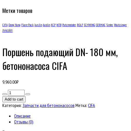
Метки товаров
CIFA
Dong Yang
Flare Pack
Jun Jin
JunJin
KCP
NTB
Putzmeister
ROLF
SCHWING
SERMAC
Sintec
Waitzinger
ЛУКОЙЛ
Поршень подающий DN- 180 мм,
бетононасоса CIFA
9,960.00
₽
Количество
товара
Add to cart
Поршень
Категория:
Запчасти для бетононасосов
Метка:
CIFA
подающий
DN-
Описание
180
Отзывы (0)
мм,