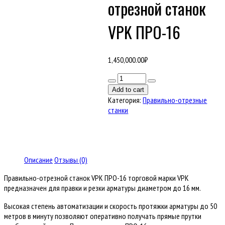
отрезной станок
VPK ПРО-16
1,450,000.00
₽
Количество
товара
Add to cart
Правильно-
Категория:
Правильно-отрезные
отрезной
станки
станок
VPK
ПРО-16
Описание
Отзывы (0)
Правильно-отрезной станок VPK ПРО-16 торговой марки VPK
предназначен для правки и резки арматуры диаметром до 16 мм.
Высокая степень автоматизации и скорость протяжки арматуры до 50
метров в минуту позволяют оперативно получать прямые прутки