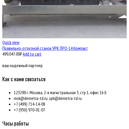
Quick view
Правильно-отрезной станок VPK ПРО-14 Компакт
499,047.00
₽
Add to cart
ваш надежный партнер
Как с нами связаться
123290 г. Москва, 2-я магистральная 3, стр 1, офис 16 Б
msk@demetra-td.ru, spb@demetra-td.ru
+7 (499) 714-14-08
+7 (930) 970-01-07
Часы работы