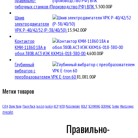
правильно-
гибочных станков (Производство РФ) ВПК
5,500.00
₽
Шкив
электродвигателя
VPK Р-40/42/52 (Р-38/40/50)
15,942.00
₽
Контактор
КМИ-11860 18А в
обол.380В.АС3 ИЭК ККМ16-018-380-00
4,600.00
₽
Глубинный
вибратор с
преобразователем VPK E-tron 60
81,081.00
₽
Метки товаров
CIFA
Dong Yang
Flare Pack
Jun Jin
JunJin
KCP
NTB
Putzmeister
ROLF
SCHWING
SERMAC
Sintec
Waitzinger
ЛУКОЙЛ
Правильно-