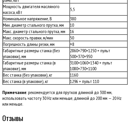
рамы, кВт
Мощность двигателя масляного
5,5
насоса, кВт
Номинальное напряжение, В
380
Мин. диаметр стального прутка, мм
10
Макс. диаметр стального прутка, мм
16
Макс. скорость правки, м/мин
50
Погрешность длины резки, мм
±8
Габаритные размеры станка (без
2860×790×1250 + пульт
упаковки), мм
500×370×950
Габаритные размеры станка (в
3100×1060×1340 + пульт
упаковке), мм
1080×730×1100
Вес станка (без упаковки), кг
1160
Вес станка (в упаковке), кг
1296 + пульт 110
Примечание
: рекомендуется для прутков длинной до 300 мм,
использовать частоту 30 Hz или меньше, длинной до 200 мм — 20 Hz
или меньше.
Отзывы