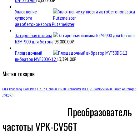
DN- 230 мм
10,000.00
₽
Уплотнение
суппорта
автобетононасоса Putzmeister
Затирочная машина
БЗМ-900 для бетона
98,000.00
₽
Площадочный
вибратор MVF50DC-12
13,391.00
₽
Метки товаров
CIFA
Dong Yang
Flare Pack
Jun Jin
JunJin
KCP
NTB
Putzmeister
ROLF
SCHWING
SERMAC
Sintec
Waitzinger
ЛУКОЙЛ
Преобразователь
частоты VPK-CV56T