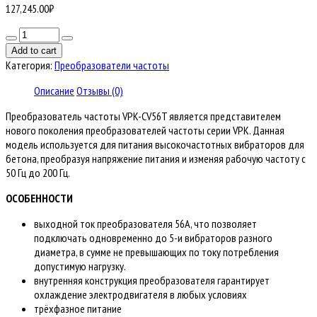
127,245.00
₽
Количество
товара
Add to cart
Преобразователь
Категория:
Преобразователи частоты
частоты
VPK-
Описание
Отзывы (0)
CV56T
Преобразователь частоты VPK-CV56T является представителем
нового поколения преобразователей частоты серии VPK. Данная
модель используется для питания высокочастотных вибраторов для
бетона, преобразуя напряжение питания и изменяя рабочую частоту с
50 Гц до 200 Гц.
ОСОБЕННОСТИ
выходной ток преобразователя 56А, что позволяет
подключать одновременно до 5-и вибраторов разного
диаметра, в сумме не превышающих по току потребления
допустимую нагрузку.
внутренняя конструкция преобразователя гарантирует
охлаждение электродвигателя в любых условиях
трёхфазное питание