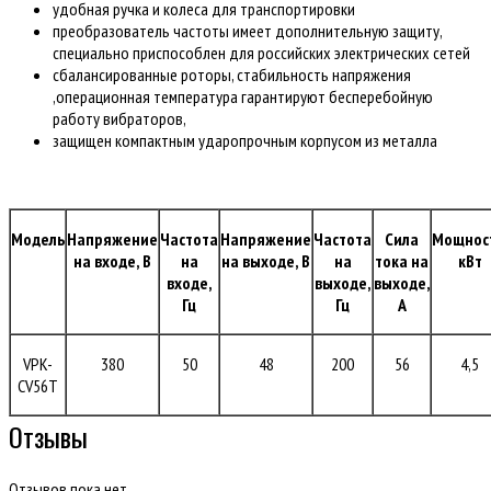
удобная ручка и колеса для транспортировки
преобразователь частоты имеет дополнительную защиту,
специально приспособлен для российских электрических сетей
сбалансированные роторы, стабильность напряжения
,операционная температура гарантируют бесперебойную
работу вибраторов,
защищен компактным ударопрочным корпусом из металла
Модель
Напряжение
Частота
Напряжение
Частота
Сила
Мощнос
на входе, В
на
на выходе, В
на
тока на
кВт
входе,
выходе,
выходе,
Гц
Гц
А
VPK-
380
50
48
200
56
4,5
CV56T
Отзывы
Отзывов пока нет.