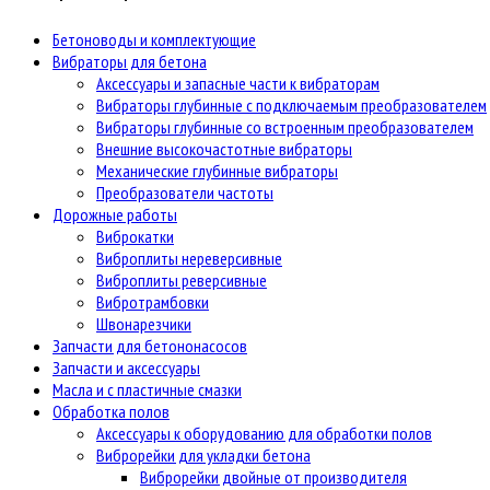
Бетоноводы и комплектующие
Вибраторы для бетона
Аксессуары и запасные части к вибраторам
Вибраторы глубинные с подключаемым преобразователем
Вибраторы глубинные со встроенным преобразователем
Внешние высокочастотные вибраторы
Механические глубинные вибраторы
Преобразователи частоты
Дорожные работы
Виброкатки
Виброплиты нереверсивные
Виброплиты реверсивные
Вибротрамбовки
Швонарезчики
Запчасти для бетононасосов
Запчасти и аксессуары
Масла и с пластичные смазки
Обработка полов
Аксессуары к оборудованию для обработки полов
Виброрейки для укладки бетона
Виброрейки двойные от производителя