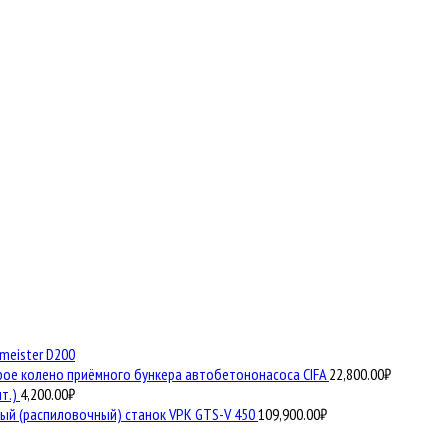
eister D200
ое колено приёмного бункера автобетононасоса CIFA
22,800.00
₽
т.)
4,200.00
₽
ый (распиловочный) станок VPK GTS-V 450
109,900.00
₽