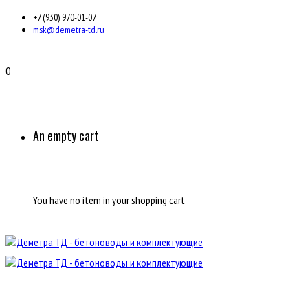
+7 (930) 970-01-07
msk@demetra-td.ru
0
An empty cart
You have no item in your shopping cart