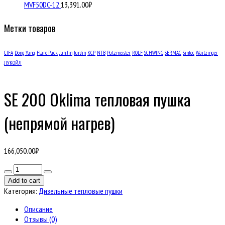
MVF50DC-12
13,391.00
₽
Метки товаров
CIFA
Dong Yang
Flare Pack
Jun Jin
JunJin
KCP
NTB
Putzmeister
ROLF
SCHWING
SERMAC
Sintec
Waitzinger
ЛУКОЙЛ
SE 200 Oklima тепловая пушка
(непрямой нагрев)
166,050.00
₽
Количество
товара
Add to cart
SE
Категория:
Дизельные тепловые пушки
200
Oklima
Описание
тепловая
Отзывы (0)