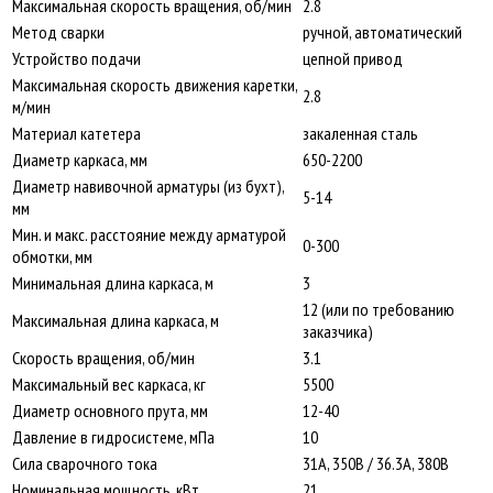
Максимальная скорость вращения, об/мин
2.8
Метод сварки
ручной, автоматический
Устройство подачи
цепной привод
Максимальная скорость движения каретки,
2.8
м/мин
Материал катетера
закаленная сталь
Диаметр каркаса, мм
650-2200
Диаметр навивочной арматуры (из бухт),
5-14
мм
Мин. и макс. расстояние между арматурой
0-300
обмотки, мм
Минимальная длина каркаса, м
3
12 (или по требованию
Максимальная длина каркаса, м
заказчика)
Скорость вращения, об/мин
3.1
Максимальный вес каркаса, кг
5500
Диаметр основного прута, мм
12-40
Давление в гидросистеме, мПа
10
Сила сварочного тока
31А, 350В / 36.3А, 380В
Номинальная мощность, кВт
21