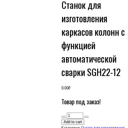
Станок для
изготовления
каркасов колонн с
функцией
автоматической
сварки SGH22-12
0.00
₽
Товар под заказ!
Количество
товара
Add to cart
Станок
Категория:
Станки для изготовления