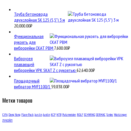
Труба бетоновода
двухслойная SK 125 (5,5") 3 м
20,000.00
₽
Функциональная
рукоять для
виброрейки СКАТ РВМ
7,600.00
₽
Виброузел
плавающей
виброрейки VPK SKAT Z с рукоятью
62,640.00
₽
Площадочный
вибратор MVF1100/1
59,838.00
₽
Метки товаров
CIFA
Dong Yang
Flare Pack
Jun Jin
JunJin
KCP
NTB
Putzmeister
ROLF
SCHWING
SERMAC
Sintec
Waitzinger
ЛУКОЙЛ