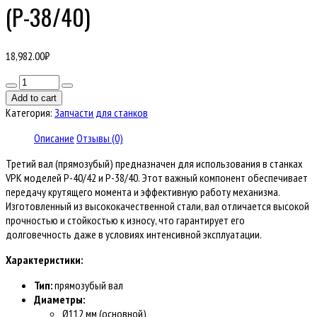
(Р-38/40)
18,982.00
₽
Количество
товара
Add to cart
Третий
Категория:
Запчасти для станков
вал
(прямозубый)
Описание
Отзывы (0)
VPK
Третий вал (прямозубый) предназначен для использования в станках
Р-40/42
VPK моделей Р-40/42 и Р-38/40. Этот важный компонент обеспечивает
(Р-38/40)
передачу крутящего момента и эффективную работу механизма.
Изготовленный из высококачественной стали, вал отличается высокой
прочностью и стойкостью к износу, что гарантирует его
долговечность даже в условиях интенсивной эксплуатации.
Характеристики:
Тип:
прямозубый вал
Диаметры:
Ø112 мм (основной)