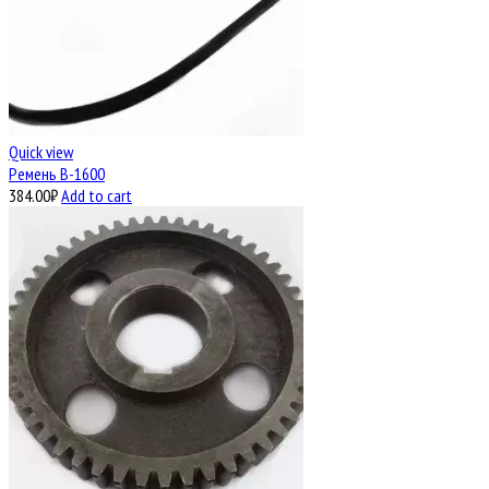
Quick view
Ремень В-1600
384.00
₽
Add to cart