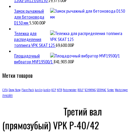
1200/ Dn125/Dn150
19,575.00
₽
Замок рычажный
для бетоновода
D150 мм
5,500.00
₽
Тележка для
распределения
топпинга VPK SKAT 125
69,600.00
₽
Площадочный
вибратор MVF19500/1
841,903.00
₽
Метки товаров
CIFA
Dong Yang
Flare Pack
Jun Jin
JunJin
KCP
NTB
Putzmeister
ROLF
SCHWING
SERMAC
Sintec
Waitzinger
ЛУКОЙЛ
Третий вал
(прямозубый) VPK Р-40/42