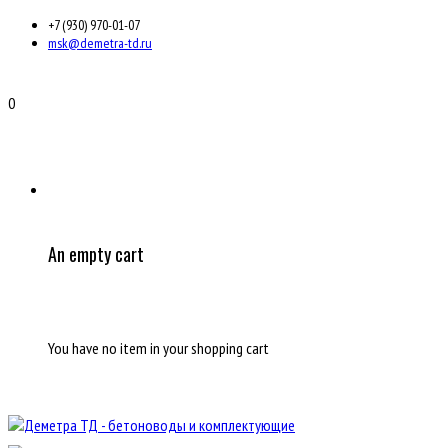
+7 (930) 970-01-07
msk@demetra-td.ru
0
An empty cart
You have no item in your shopping cart