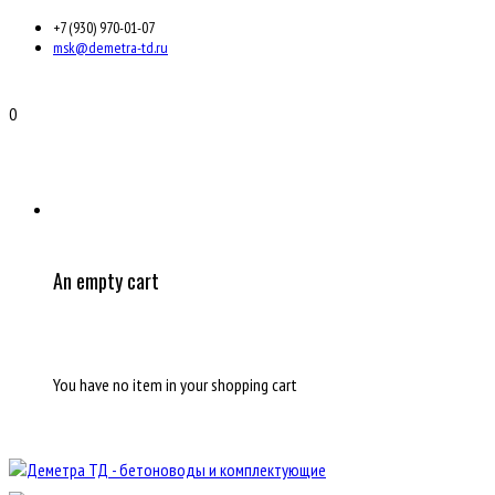
+7 (930) 970-01-07
msk@demetra-td.ru
0
An empty cart
You have no item in your shopping cart