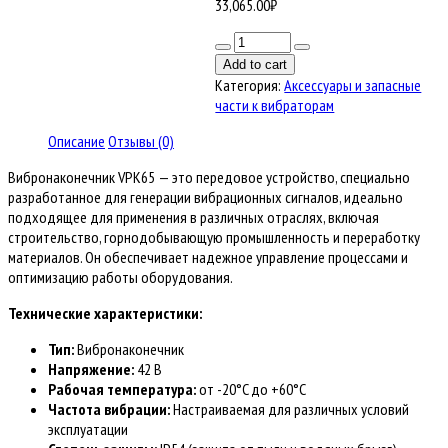
33,065.00
₽
Количество
товара
Add to cart
Вибронаконечник
Категория:
Аксессуары и запасные
VPK65
части к вибраторам
(42В)
Описание
Отзывы (0)
Вибронаконечник VPK65 — это передовое устройство, специально
разработанное для генерации вибрационных сигналов, идеально
подходящее для применения в различных отраслях, включая
строительство, горнодобывающую промышленность и переработку
материалов. Он обеспечивает надежное управление процессами и
оптимизацию работы оборудования.
Технические характеристики:
Тип:
Вибронаконечник
Напряжение:
42 В
Рабочая температура:
от -20°C до +60°C
Частота вибрации:
Настраиваемая для различных условий
эксплуатации