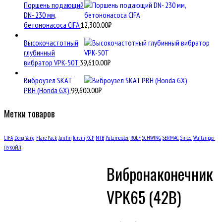
Поршень подающий
DN- 230 мм,
бетононасоса CIFA
12,300.00
₽
Высокочастотный
глубинный
вибратор VPK-50T
39,610.00
₽
Виброузел SKAT
РВH (Honda GX)
99,600.00
₽
Метки товаров
CIFA
Dong Yang
Flare Pack
Jun Jin
JunJin
KCP
NTB
Putzmeister
ROLF
SCHWING
SERMAC
Sintec
Waitzinger
ЛУКОЙЛ
Вибронаконечник
VPK65 (42В)