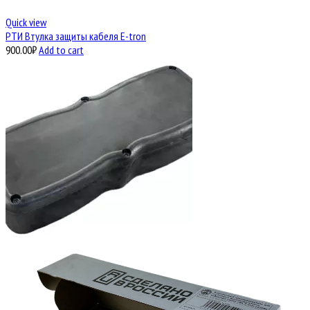
Quick view
РТИ Втулка защиты кабеля E-tron
900.00
₽
Add to cart