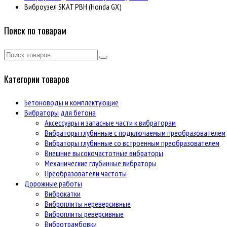
Виброузел SKAT РВH (Honda GX)
Поиск по товарам
Категории товаров
Бетоноводы и комплектующие
Вибраторы для бетона
Аксессуары и запасные части к вибраторам
Вибраторы глубинные с подключаемым преобразователем
Вибраторы глубинные со встроенным преобразователем
Внешние высокочастотные вибраторы
Механические глубинные вибраторы
Преобразователи частоты
Дорожные работы
Виброкатки
Виброплиты нереверсивные
Виброплиты реверсивные
Вибротрамбовки