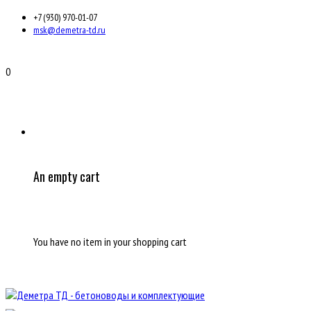
+7 (930) 970-01-07
msk@demetra-td.ru
0
An empty cart
You have no item in your shopping cart