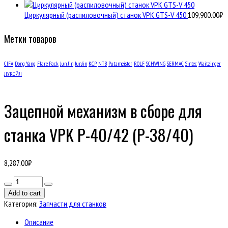
Циркулярный (распиловочный) станок VPK GTS-V 450
109,900.00
₽
Метки товаров
CIFA
Dong Yang
Flare Pack
Jun Jin
JunJin
KCP
NTB
Putzmeister
ROLF
SCHWING
SERMAC
Sintec
Waitzinger
ЛУКОЙЛ
Зацепной механизм в сборе для
станка VPK Р-40/42 (Р-38/40)
8,287.00
₽
Количество
товара
Add to cart
Зацепной
Категория:
Запчасти для станков
механизм
в
Описание