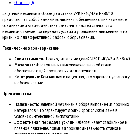
сборе
Отзывы (0)
для
Зацепной механизм в сборе для станка VPK Р-40/42 и Р-38/40
станка
представляет собой важный компонент, обеспечивающий надежное
VPK
соединение и взаимодействие различных частей станка. Этот
Р-40/42
механизм отвечает за передачу усилий и управление движением, что
(Р-38/40)
критично для эффективной работы оборудования.
Технические характеристики:
Совместимость:
Подходит для моделей VPK Р-40/42 и Р-38/40
Материал:
Изготовлен из высококачественной стали,
обеспечивающей прочность и долговечность
Конструкция:
Компактная и надежная, что упрощает установку
и обслуживание
Преимущества:
Надежность:
Зацепной механизм в сборе выполнен из прочных
материалов, что гарантирует долгий срок службы даже в
условиях интенсивной эксплуатации.
Эффективная передача усилий:
Обеспечивает стабильное и
плавное движение, повышая производительность станка и
снижая вероятность поломок.