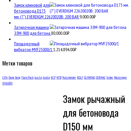
Замок клиновой для
бетоновода D175
мм. (7") EVERDIGM 22620020B: 200 BAR
9,000.00
₽
Затирочная машина
ЭЗМ-900 для бетона
80,000.00
₽
Площадочный
вибратор MVF25000/1
1,214,894.00
₽
Метки товаров
CIFA
Dong Yang
Flare Pack
Jun Jin
JunJin
KCP
NTB
Putzmeister
ROLF
SCHWING
SERMAC
Sintec
Waitzinger
ЛУКОЙЛ
Замок рычажный
для бетоновода
D150 мм