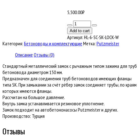
5,500.00
₽
Количество
товара
Add to cart
Замок
Артикул:
HL-6-SC-SK-LOCK-W
рычажный
Категория:
Бетоноводы и комплектующие
Метка:
Putzmeister
для
бетоновода
Описание
Отзывы (0)
D150
Стандартный металлический замок с рычажным типом зажима для труб
мм
бетоновода диаметром 150 мм.
Предназначен для соединения труб бетоноводов имеющих фланцы
типа SK. При замыкании за счёт рёбер замок соединяет трубы, по краям
которых имеются фланцы.
Рассчитан на большое давление.
Внутрь замка устанавливается резиновое уплотнение.
Замок подходит на автобетононасосы Putzmeister и других.
Производство: Турция
Отзывы