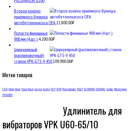
Putzmeister D200
Второе колено
приёмного бункера
автобетононасоса CIFA
22,800.00
₽
Лопасти финишные
900 мм (4 шт.)
4,200.00
₽
Циркулярный
(распиловочный)
станок VPK GTS-V 450
109,900.00
₽
Метки товаров
CIFA
Dong Yang
Flare Pack
Jun Jin
JunJin
KCP
NTB
Putzmeister
ROLF
SCHWING
SERMAC
Sintec
Waitzinger
ЛУКОЙЛ
Удлинитель для
вибраторов VPK U60-65/10