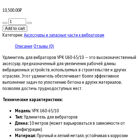
10,500.00
₽
Количество
товара
Add to cart
Удлинитель
Категория:
Аксессуары и запасные части к вибраторам
для
вибраторов
Описание
Отзывы (0)
VPK
Удлинитель для вибраторов VPK U60-65/10 — это высококачественный
U60-
аксессуар, предназначенный для увеличения рабочей длины
65/10
вибрационных устройств, используемых в строительстве и других
отраслях. Этот удлинитель обеспечивает более эффективное
выполнение задач по уплотнению бетона и других материалов,
позволяя достичь труднодоступных мест.
Технические характеристики:
Модель:
VPK U60-65/10
Тип:
Удлинитель для вибраторов
Длина:
10 метров (может варьироваться в зависимости от
конфигурации)
Материал:
Прочный и легкий металл, устойчивая к коррозии