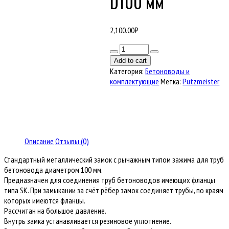
D100 мм
2,100.00
₽
Количество
товара
Add to cart
Замок
Категория:
Бетоноводы и
рычажный
комплектующие
Метка:
Putzmeister
для
бетоновода
D100
мм
Описание
Отзывы (0)
Стандартный металлический замок с рычажным типом зажима для труб
бетоновода диаметром 100 мм.
Предназначен для соединения труб бетоноводов имеющих фланцы
типа SK. При замыкании за счёт рёбер замок соединяет трубы, по краям
которых имеются фланцы.
Рассчитан на большое давление.
Внутрь замка устанавливается резиновое уплотнение.