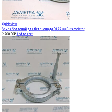
Quick view
Замок болтовой для бетоновода D125 мм Putzmeister
2,200.00
₽
Add to cart