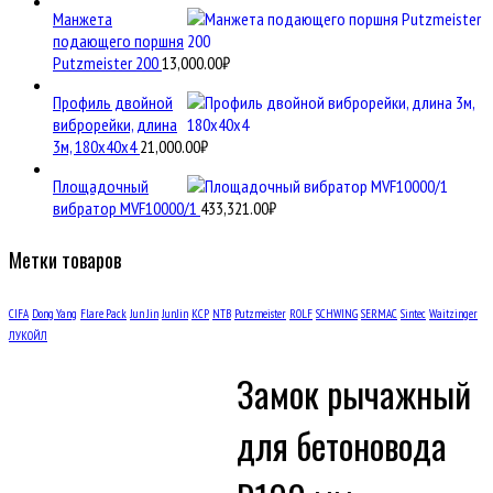
Манжета
подающего поршня
Putzmeister 200
13,000.00
₽
Профиль двойной
виброрейки, длина
3м, 180х40х4
21,000.00
₽
Площадочный
вибратор MVF10000/1
433,321.00
₽
Метки товаров
CIFA
Dong Yang
Flare Pack
Jun Jin
JunJin
KCP
NTB
Putzmeister
ROLF
SCHWING
SERMAC
Sintec
Waitzinger
ЛУКОЙЛ
Замок рычажный
для бетоновода