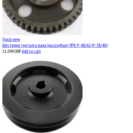
Quick view
Шестерня третьего вала (косозубая) VPK Р-40/42 (Р-38/40)
11,049.00
₽
Add to cart