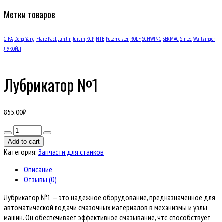
Метки товаров
CIFA
Dong Yang
Flare Pack
Jun Jin
JunJin
KCP
NTB
Putzmeister
ROLF
SCHWING
SERMAC
Sintec
Waitzinger
ЛУКОЙЛ
Лубрикатор №1
855.00
₽
Количество
товара
Add to cart
Лубрикатор
Категория:
Запчасти для станков
№1
Описание
Отзывы (0)
Лубрикатор №1 — это надежное оборудование, предназначенное для
автоматической подачи смазочных материалов в механизмы и узлы
машин. Он обеспечивает эффективное смазывание, что способствует